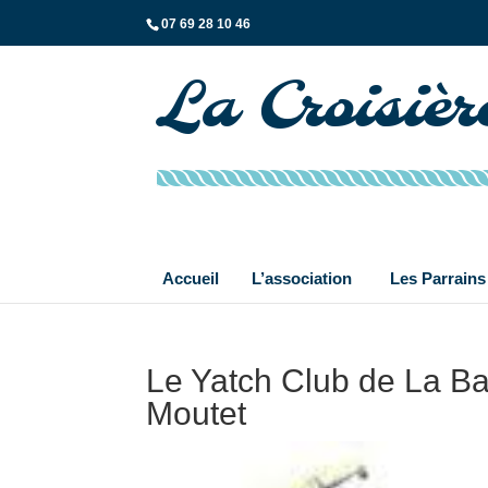
07 69 28 10 46
La Croisiè
Accueil
L’association
Les Parrains
Le Yatch Club de La B
Moutet