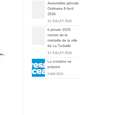
Assemblée génrale
Ordinaire 8 Avril
2026
22 JUILLET 2026
6 janvier 2026
remise de la
médaille de la ville
de La Turballe
22 JUILLET 2026
La croisière se
prépare
5 MAI 2023
Une collecte
lancée
Devenez
5 MAI 2023
partenaire
Vide grenier 2 août
2026
Faites
22 JUILLET 2026