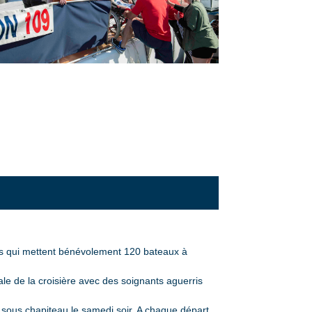
pers qui mettent bénévolement 120 bateaux à
le de la croisière avec des soignants aguerris
t sous chapiteau le samedi soir. A chaque départ