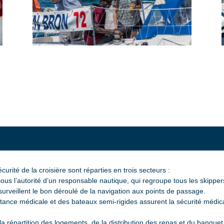
urité de la croisière sont réparties en trois secteurs :
 sous l’autorité d’un responsable nautique, qui regroupe tous les skip
surveillent le bon déroulé de la navigation aux points de passage.
tance médicale et des bateaux semi-rigides assurent la sécurité médica
 la répartition des logements, de la distribution des repas et du banque